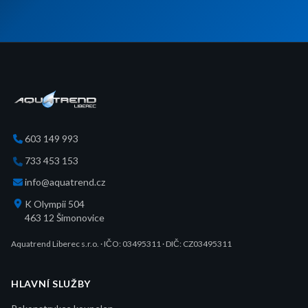
603 149 993
733 453 153
info@aquatrend.cz
K Olympii 504
463 12
Šimonovice
Aquatrend Liberec s.r.o.
· IČO:
03495311
· DIČ: CZ03495311
HLAVNÍ SLUŽBY