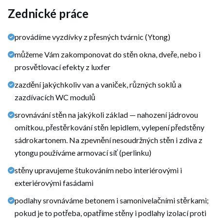
Zednické práce
provádíme vyzdívky z přesných tvárnic (Ytong)
můžeme Vám zakomponovat do stěn okna, dveře, nebo i
prosvětlovací efekty z luxfer
zazdění jakýchkoliv van a vaniček, různých soklů a
zazdívacích WC modulů
srovnávání stěn na jakýkoli základ — nahození jádrovou
omítkou, přestěrkování stěn lepidlem, vylepení předstěny
sádrokartonem. Na zpevnění nesoudržných stěn i zdiva z
ytongu používáme armovací síť (perlinku)
stěny upravujeme štukováním nebo interiérovými i
exteriérovými fasádami
podlahy srovnáváme betonem i samonivelačními stěrkami;
pokud je to potřeba, opatříme stěny i podlahy izolací proti