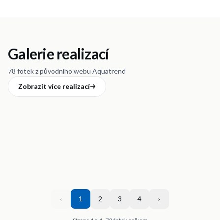
Galerie realizací
78 fotek z původního webu Aquatrend
Zobrazit více realizací
‹
1
2
3
4
›