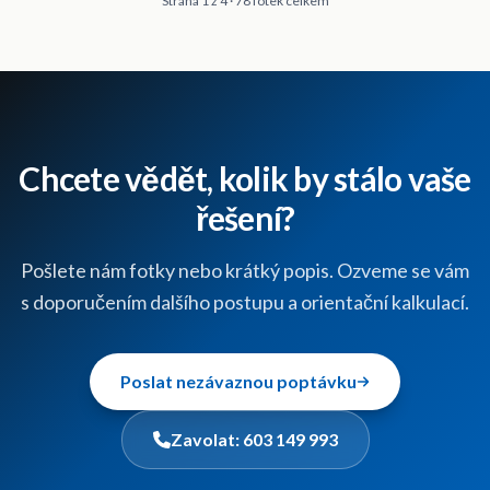
Strana
1
z
4
·
78
fotek
celkem
Chcete vědět, kolik by stálo vaše
řešení?
Pošlete nám fotky nebo krátký popis. Ozveme se vám
s doporučením dalšího postupu a orientační kalkulací.
Poslat nezávaznou poptávku
Zavolat:
603 149 993