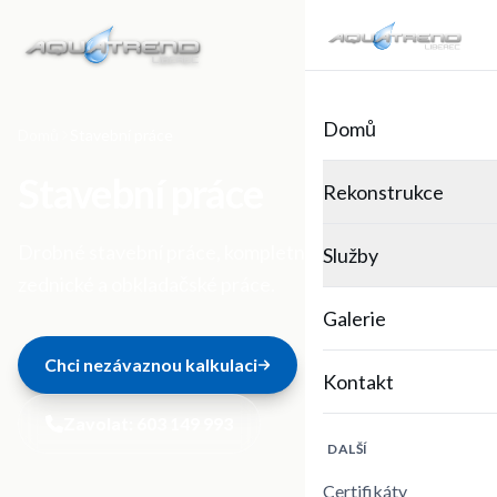
Domů
Domů
Stavební práce
Stavební práce
Rekonstrukce
Drobné stavební práce, kompletní rekonstrukce,
Služby
zednické a obkladačské práce.
Galerie
Chci nezávaznou kalkulaci
Kontakt
Zavolat:
603 149 993
DALŠÍ
Certifikáty