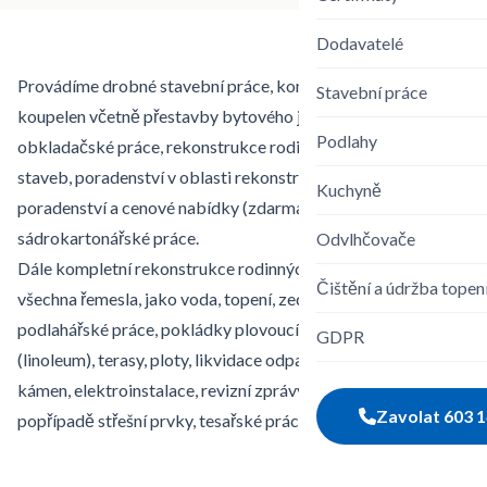
Dodavatelé
Provádíme drobné stavební práce, kompletní rekonstrukce
Stavební práce
koupelen včetně přestavby bytového jádra, zednické práce,
Podlahy
obkladačské práce, rekonstrukce rodinných domů, přípravu
staveb, poradenství v oblasti rekonstrukcí (zdarma),
Kuchyně
poradenství a cenové nabídky (zdarma), speciální a
sádrokartonářské práce.
Odvlhčovače
Dále kompletní rekonstrukce rodinných domů (i starších) a
Čištění a údržba tope
všechna řemesla, jako voda, topení, zednické, obkladačské,
podlahářské práce, pokládky plovoucích podlah, PVC
GDPR
(linoleum), terasy, ploty, likvidace odpadů a sutí, přírodní
kámen, elektroinstalace, revizní zprávy, plynoinstalace,
Zavolat
603 1
popřípadě střešní prvky, tesařské práce atd.