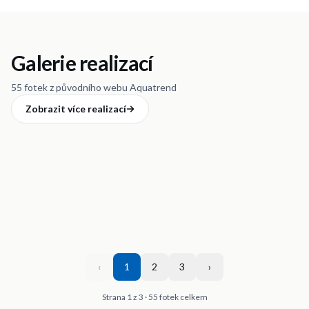
Galerie realizací
55 fotek z původního webu Aquatrend
Zobrazit více realizací
‹
1
2
3
›
Strana
1
z
3
·
55
fotek
celkem