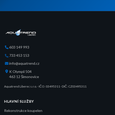
603 149 993
733 453 153
info@aquatrend.cz
K Olympii 504
463 12
Šimonovice
Aquatrend Liberec s.r.o.
· IČO:
03495311
· DIČ: CZ03495311
HLAVNÍ SLUŽBY
Rekonstrukce koupelen