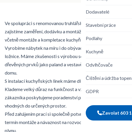
Dodavatelé
Ve spolupráci s renomovanou truhlářskou firmou Vám
Stavební práce
zajistíme zaměření, dodávku a montáž kuchyní na míru a to
Podlahy
včetně montáže a kompletace kuchyňských spotřebičů.
Vyrobíme nábytek na míru i do obývacího pokoje nebo
Kuchyně
ložnice. Máme zkušenosti s výrobou schodů a jiných
dřevěných prvků jako paland a vestavěných skříní do Vašeho
Odvlhčovače
domu.
Čištění a údržba tope
S instalací kuchyňských linek máme dlouholeté zkušenosti.
Klademe velký důraz na funkčnost a vzhled. V případě zájmu
GDPR
zákazníka poskytujeme poradenství při výběru materiálů
vhodných do určených prostor.
Zavolat
603 1
Před zahájením prací si společně potvrdíme rozsah dodávky,
termín montáže a návaznost na rozvody vody, elektřiny nebo
plynu.