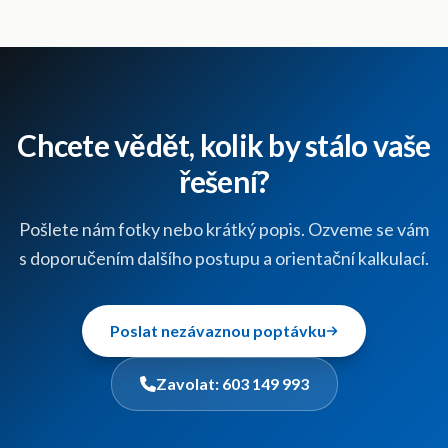
Chcete vědět, kolik by stálo vaše
řešení?
Pošlete nám fotky nebo krátký popis. Ozveme se vám
s doporučením dalšího postupu a orientační kalkulací.
Poslat nezávaznou poptávku
Zavolat:
603 149 993