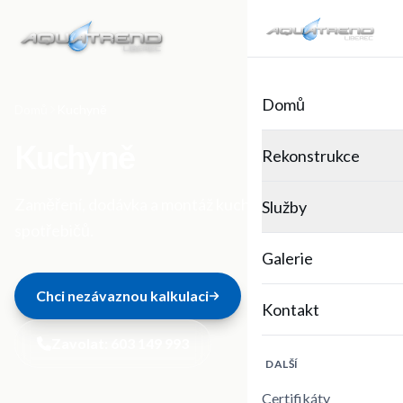
Domů
Domů
Kuchyně
Kuchyně
Rekonstrukce
Zaměření, dodávka a montáž kuchyní na míru včetně
Služby
spotřebičů.
Galerie
Chci nezávaznou kalkulaci
Kontakt
Zavolat:
603 149 993
DALŠÍ
Certifikáty